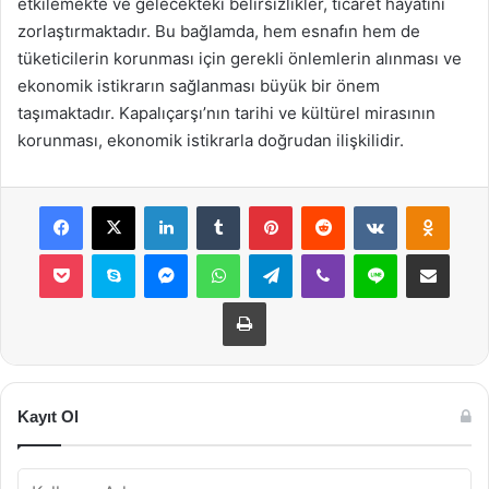
etkilemekte ve gelecekteki belirsizlikler, ticaret hayatını
zorlaştırmaktadır. Bu bağlamda, hem esnafın hem de
tüketicilerin korunması için gerekli önlemlerin alınması ve
ekonomik istikrarın sağlanması büyük bir önem
taşımaktadır. Kapalıçarşı’nın tarihi ve kültürel mirasının
korunması, ekonomik istikrarla doğrudan ilişkilidir.
Facebook
X
LinkedIn
Tumblr
Pinterest
Reddit
VKontakte
Odnok
Pocket
Skype
Messenger
WhatsApp
Telegram
Viber
Line
E-Posta ile payla
Yazdır
Kayıt Ol