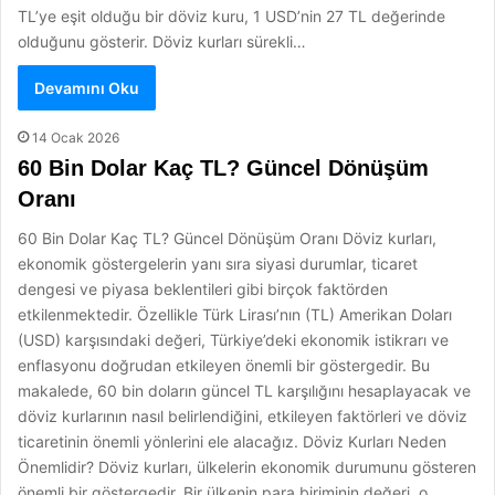
TL’ye eşit olduğu bir döviz kuru, 1 USD’nin 27 TL değerinde
olduğunu gösterir. Döviz kurları sürekli…
Devamını Oku
14 Ocak 2026
60 Bin Dolar Kaç TL? Güncel Dönüşüm
Oranı
60 Bin Dolar Kaç TL? Güncel Dönüşüm Oranı Döviz kurları,
ekonomik göstergelerin yanı sıra siyasi durumlar, ticaret
dengesi ve piyasa beklentileri gibi birçok faktörden
etkilenmektedir. Özellikle Türk Lirası’nın (TL) Amerikan Doları
(USD) karşısındaki değeri, Türkiye’deki ekonomik istikrarı ve
enflasyonu doğrudan etkileyen önemli bir göstergedir. Bu
makalede, 60 bin doların güncel TL karşılığını hesaplayacak ve
döviz kurlarının nasıl belirlendiğini, etkileyen faktörleri ve döviz
ticaretinin önemli yönlerini ele alacağız. Döviz Kurları Neden
Önemlidir? Döviz kurları, ülkelerin ekonomik durumunu gösteren
önemli bir göstergedir. Bir ülkenin para biriminin değeri, o