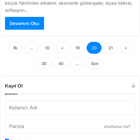
birçok faktörden etkilenir; ekonomik göstergeler, siyasi istikrar,
enflasyon…
Devamını Oku
İlk
...
10
«
19
20
21
»
30
40
...
Son
Kayıt Ol
Unuttunuz mu?