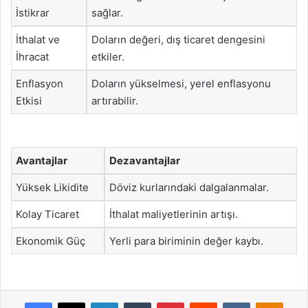
İstikrar
sağlar.
İthalat ve
Doların değeri, dış ticaret dengesini
İhracat
etkiler.
Enflasyon
Doların yükselmesi, yerel enflasyonu
Etkisi
artırabilir.
Avantajlar
Dezavantajlar
Yüksek Likidite
Döviz kurlarındaki dalgalanmalar.
Kolay Ticaret
İthalat maliyetlerinin artışı.
Ekonomik Güç
Yerli para biriminin değer kaybı.
Facebook
X
LinkedIn
Tumblr
Pinterest
Reddit
VKontakte
Odnok