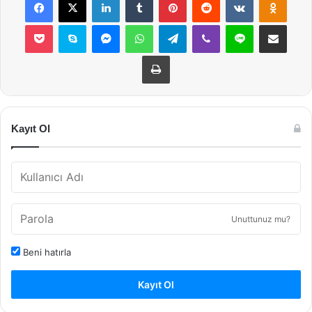
Pocket
Skype
Messenger
WhatsApp
Telegram
Viber
Line
E-Posta ile payla
Yazdır
Kayıt Ol
Unuttunuz mu?
Beni hatırla
Kayıt Ol