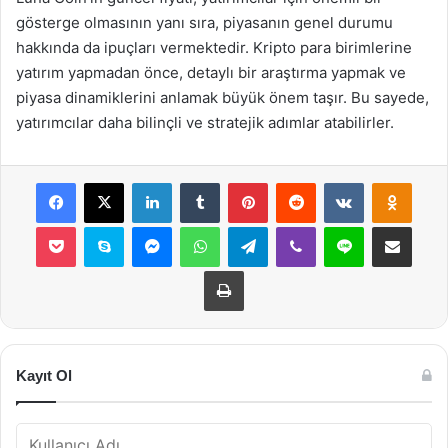
gösterge olmasının yanı sıra, piyasanın genel durumu
hakkında da ipuçları vermektedir. Kripto para birimlerine
yatırım yapmadan önce, detaylı bir araştırma yapmak ve
piyasa dinamiklerini anlamak büyük önem taşır. Bu sayede,
yatırımcılar daha bilinçli ve stratejik adımlar atabilirler.
Facebook
X
LinkedIn
Tumblr
Pinterest
Reddit
VKontakte
Odnok
Pocket
Skype
Messenger
WhatsApp
Telegram
Viber
Line
E-Posta ile payla
Yazdır
Kayıt Ol