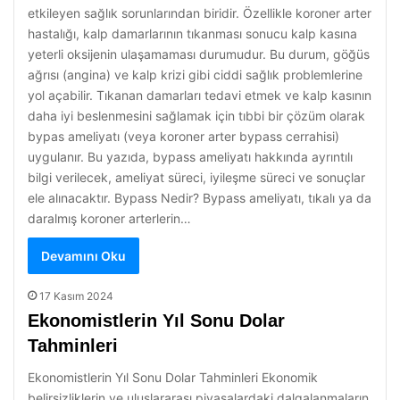
etkileyen sağlık sorunlarından biridir. Özellikle koroner arter
hastalığı, kalp damarlarının tıkanması sonucu kalp kasına
yeterli oksijenin ulaşamaması durumudur. Bu durum, göğüs
ağrısı (angina) ve kalp krizi gibi ciddi sağlık problemlerine
yol açabilir. Tıkanan damarları tedavi etmek ve kalp kasının
daha iyi beslenmesini sağlamak için tıbbi bir çözüm olarak
bypas ameliyatı (veya koroner arter bypass cerrahisi)
uygulanır. Bu yazıda, bypass ameliyatı hakkında ayrıntılı
bilgi verilecek, ameliyat süreci, iyileşme süreci ve sonuçlar
ele alınacaktır. Bypass Nedir? Bypass ameliyatı, tıkalı ya da
daralmış koroner arterlerin…
Devamını Oku
17 Kasım 2024
Ekonomistlerin Yıl Sonu Dolar
Tahminleri
Ekonomistlerin Yıl Sonu Dolar Tahminleri Ekonomik
belirsizliklerin ve uluslararası piyasalardaki dalgalanmaların