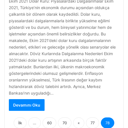
Ekim 2021 Dolar Kuru: Piyasalardaki Dalgalanmalar Ekim
2021, Türkiye’nin ekonomik durumu açısından oldukça
çalkantılı bir dönem olarak kaydedildi. Dolar kuru,
piyasalardaki dalgalanmalarla birlikte yükselme eğilimi
gösterdi ve bu durum, hem bireysel yatırımcılar hem de
işletmeler açısından önemli belirsizlikler doğurdu. Bu
makalede, Ekim 2021’deki dolar kuru dalgalanmalarının
nedenleri, etkileri ve geleceğe yönelik olası senaryolar ele
alınacaktır. Döviz Kurlarında Dalgalanma Nedenleri Ekim
2021’deki dolar kuru artışının arkasında birçok faktör
yatmaktadır. Bunlardan ilki, ülkenin makroekonomik
göstergelerindeki olumsuz gelişmelerdir. Enflasyon
oranlarının yükselmesi, Türk lirasının değer kaybını
hızlandırarak döviz talebini artırdı. Ayrıca, Merkez
Bankası’nın uyguladığı…
Devamını Oku
İlk
...
60
70
«
77
78