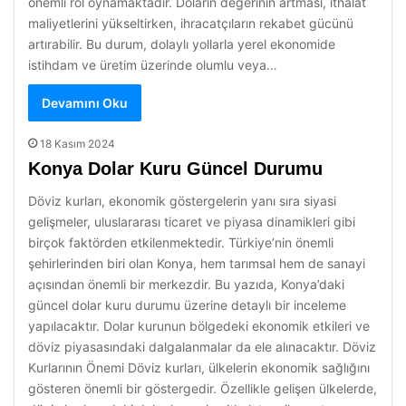
önemli rol oynamaktadır. Doların değerinin artması, ithalat
maliyetlerini yükseltirken, ihracatçıların rekabet gücünü
artırabilir. Bu durum, dolaylı yollarla yerel ekonomide
istihdam ve üretim üzerinde olumlu veya…
Devamını Oku
18 Kasım 2024
Konya Dolar Kuru Güncel Durumu
Döviz kurları, ekonomik göstergelerin yanı sıra siyasi
gelişmeler, uluslararası ticaret ve piyasa dinamikleri gibi
birçok faktörden etkilenmektedir. Türkiye’nin önemli
şehirlerinden biri olan Konya, hem tarımsal hem de sanayi
açısından önemli bir merkezdir. Bu yazıda, Konya’daki
güncel dolar kuru durumu üzerine detaylı bir inceleme
yapılacaktır. Dolar kurunun bölgedeki ekonomik etkileri ve
döviz piyasasındaki dalgalanmalar da ele alınacaktır. Döviz
Kurlarının Önemi Döviz kurları, ülkelerin ekonomik sağlığını
gösteren önemli bir göstergedir. Özellikle gelişen ülkelerde,