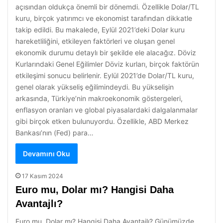
açısından oldukça önemli bir dönemdi. Özellikle Dolar/TL
kuru, birçok yatırımcı ve ekonomist tarafından dikkatle
takip edildi. Bu makalede, Eylül 2021’deki Dolar kuru
hareketliliğini, etkileyen faktörleri ve oluşan genel
ekonomik durumu detaylı bir şekilde ele alacağız. Döviz
Kurlarındaki Genel Eğilimler Döviz kurları, birçok faktörün
etkileşimi sonucu belirlenir. Eylül 2021’de Dolar/TL kuru,
genel olarak yükseliş eğilimindeydi. Bu yükselişin
arkasında, Türkiye’nin makroekonomik göstergeleri,
enflasyon oranları ve global piyasalardaki dalgalanmalar
gibi birçok etken bulunuyordu. Özellikle, ABD Merkez
Bankası’nın (Fed) para…
Devamını Oku
17 Kasım 2024
Euro mu, Dolar mı? Hangisi Daha
Avantajlı?
Euro mu, Dolar mı? Hangisi Daha Avantajlı? Günümüzde