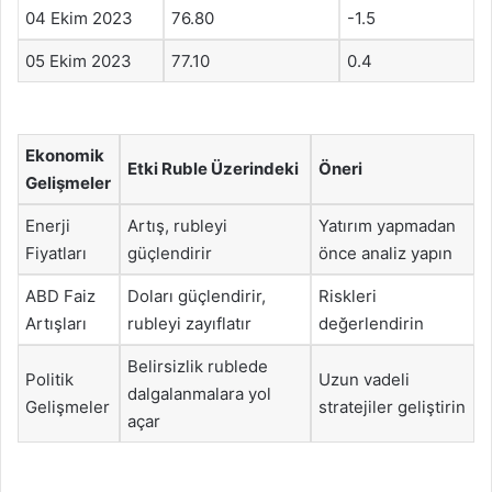
04 Ekim 2023
76.80
-1.5
05 Ekim 2023
77.10
0.4
Ekonomik
Etki Ruble Üzerindeki
Öneri
Gelişmeler
Enerji
Artış, rubleyi
Yatırım yapmadan
Fiyatları
güçlendirir
önce analiz yapın
ABD Faiz
Doları güçlendirir,
Riskleri
Artışları
rubleyi zayıflatır
değerlendirin
Belirsizlik rublede
Politik
Uzun vadeli
dalgalanmalara yol
Gelişmeler
stratejiler geliştirin
açar