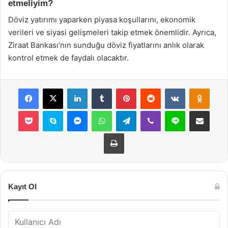
etmeliyim?
Döviz yatırımı yaparken piyasa koşullarını, ekonomik
verileri ve siyasi gelişmeleri takip etmek önemlidir. Ayrıca,
Ziraat Bankası’nın sunduğu döviz fiyatlarını anlık olarak
kontrol etmek de faydalı olacaktır.
Facebook
X
LinkedIn
Tumblr
Pinterest
Reddit
VKontakte
Odnok
Pocket
Skype
Messenger
WhatsApp
Telegram
Viber
Line
E-Posta ile payla
Yazdır
Kayıt Ol