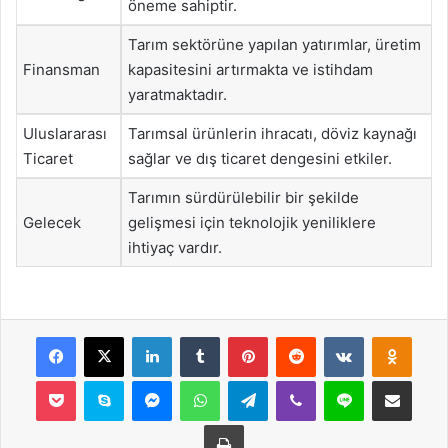
öneme sahiptir.
Tarım sektörüne yapılan yatırımlar, üretim
Finansman
kapasitesini artırmakta ve istihdam
yaratmaktadır.
Uluslararası
Tarımsal ürünlerin ihracatı, döviz kaynağı
Ticaret
sağlar ve dış ticaret dengesini etkiler.
Tarımın sürdürülebilir bir şekilde
Gelecek
gelişmesi için teknolojik yeniliklere
ihtiyaç vardır.
Facebook
X
LinkedIn
Tumblr
Pinterest
Reddit
VKontakte
Odnok
Pocket
Skype
Messenger
WhatsApp
Telegram
Viber
Line
E-Posta ile payla
Yazdır