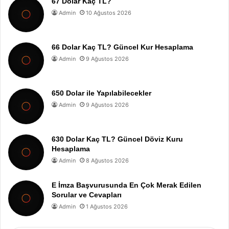
67 Dolar Kaç TL?
Admin
10 Ağustos 2026
66 Dolar Kaç TL? Güncel Kur Hesaplama
Admin
9 Ağustos 2026
650 Dolar ile Yapılabilecekler
Admin
9 Ağustos 2026
630 Dolar Kaç TL? Güncel Döviz Kuru
Hesaplama
Admin
8 Ağustos 2026
E İmza Başvurusunda En Çok Merak Edilen
Sorular ve Cevapları
Admin
1 Ağustos 2026